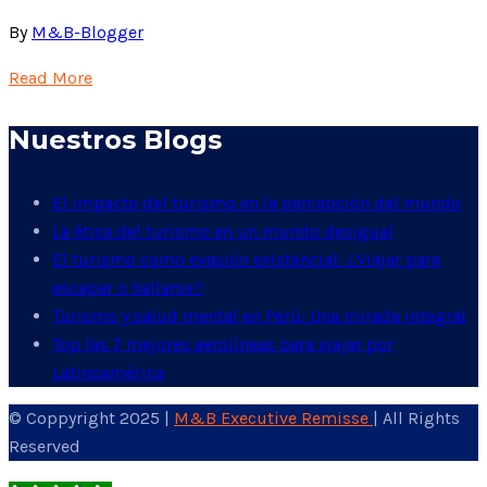
By
M&B-Blogger
Read More
Nuestros Blogs
El impacto del turismo en la percepción del mundo
La ética del turismo en un mundo desigual
El turismo como evasión existencial: ¿Viajar para
escapar o hallarse?
Turismo y salud mental en Perú: Una mirada integral
Top las 7 mejores aerolíneas para viajar por
Latinoamérica
© Coppyright 2025 |
M&B Executive Remisse
| All Rights
Reserved