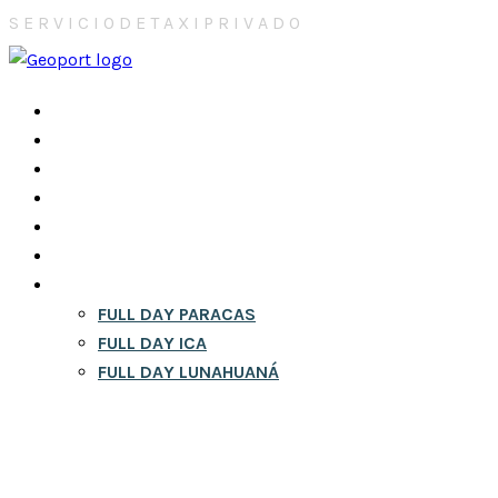
S
E
R
V
I
C
I
O
D
E
T
A
X
I
P
R
I
V
A
D
O
INICIO
NOSOTROS
CONTACTOS
CITY TOURS EN LIMA
RESERVA
BLOG
FULL DAY
FULL DAY PARACAS
FULL DAY ICA
FULL DAY LUNAHUANÁ