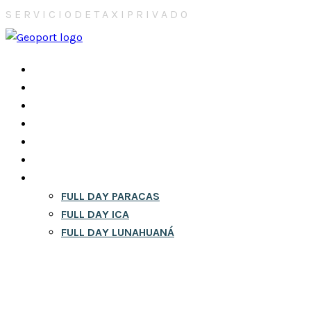
S
E
R
V
I
C
I
O
D
E
T
A
X
I
P
R
I
V
A
D
O
INICIO
NOSOTROS
CONTACTOS
CITY TOURS EN LIMA
RESERVA
BLOG
FULL DAY
FULL DAY PARACAS
FULL DAY ICA
FULL DAY LUNAHUANÁ