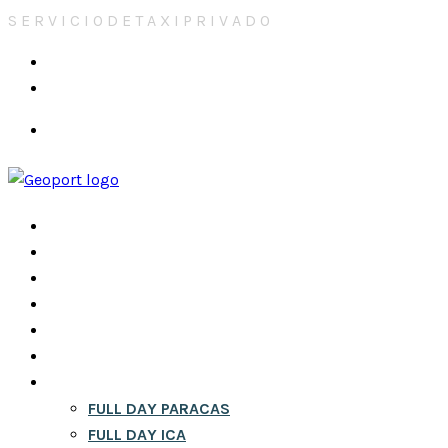
S
E
R
V
I
C
I
O
D
E
T
A
X
I
P
R
I
V
A
D
O
reservas@mybexecutive.com
+51923942441
INICIO
NOSOTROS
CONTACTOS
CITY TOURS EN LIMA
RESERVA
BLOG
FULL DAY
FULL DAY PARACAS
FULL DAY ICA