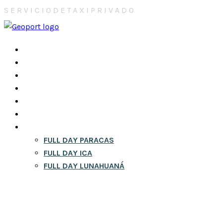
S
E
R
V
I
C
I
O
D
E
T
A
X
I
P
R
I
V
A
D
O
INICIO
NOSOTROS
CONTACTOS
CITY TOURS EN LIMA
RESERVA
BLOG
FULL DAY
FULL DAY PARACAS
FULL DAY ICA
FULL DAY LUNAHUANÁ