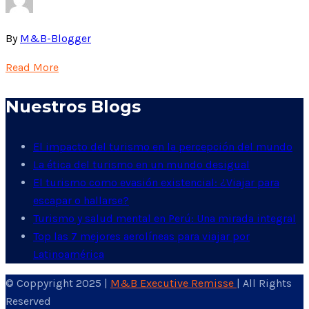
By
M&B-Blogger
Read More
Nuestros Blogs
El impacto del turismo en la percepción del mundo
La ética del turismo en un mundo desigual
El turismo como evasión existencial: ¿Viajar para
escapar o hallarse?
Turismo y salud mental en Perú: Una mirada integral
Top las 7 mejores aerolíneas para viajar por
Latinoamérica
© Coppyright 2025 |
M&B Executive Remisse
| All Rights
Reserved