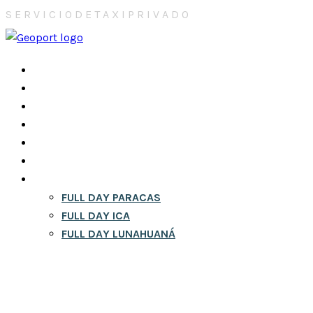
S
E
R
V
I
C
I
O
D
E
T
A
X
I
P
R
I
V
A
D
O
INICIO
NOSOTROS
CONTACTOS
CITY TOURS EN LIMA
RESERVA
BLOG
FULL DAY
FULL DAY PARACAS
FULL DAY ICA
FULL DAY LUNAHUANÁ