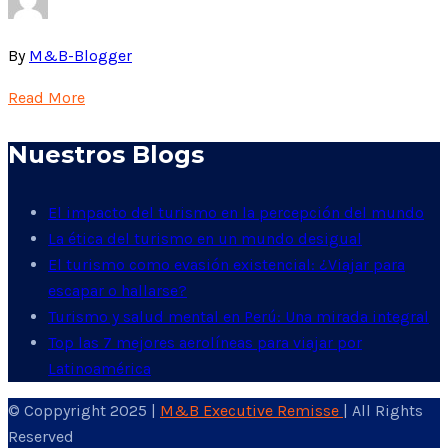
By
M&B-Blogger
Read More
Nuestros Blogs
El impacto del turismo en la percepción del mundo
La ética del turismo en un mundo desigual
El turismo como evasión existencial: ¿Viajar para
escapar o hallarse?
Turismo y salud mental en Perú: Una mirada integral
Top las 7 mejores aerolíneas para viajar por
Latinoamérica
© Coppyright 2025 |
M&B Executive Remisse
| All Rights
Reserved