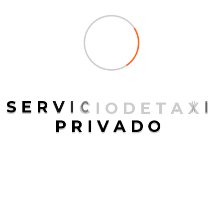
Turismo A Medida
Y Sus Ventajas
abril 28, 2025
Views
No comment
Todo viajero debe saber que viajar es descubrir,
es sentir, es conectar con lugares que te dejan
algo más que fotos bonitas. Y cuando se trata de
S
E
R
V
I
C
I
O
D
E
T
A
X
I
conocer Perú, no hay una sola manera de hacerlo.
P
R
I
V
A
D
O
Hay quienes buscan aventura extrema, otros
prefieren la historia grabada en cada calle, y
algunos simplemente quieren perderse en […]
By
M&B-Blogger
READ MORE