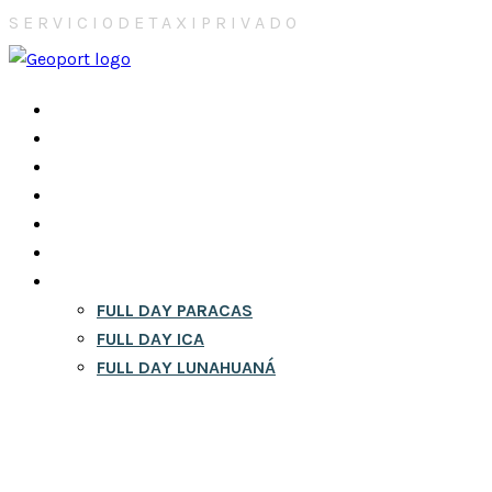
S
E
R
V
I
C
I
O
D
E
T
A
X
I
P
R
I
V
A
D
O
INICIO
NOSOTROS
CONTACTOS
CITY TOURS EN LIMA
RESERVA
BLOG
FULL DAY
FULL DAY PARACAS
FULL DAY ICA
FULL DAY LUNAHUANÁ