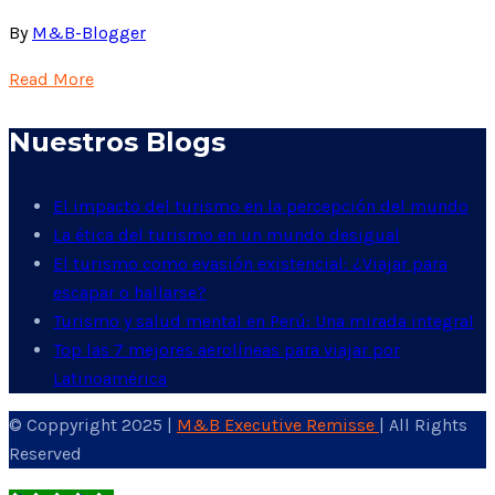
By
M&B-Blogger
Read More
Nuestros Blogs
El impacto del turismo en la percepción del mundo
La ética del turismo en un mundo desigual
El turismo como evasión existencial: ¿Viajar para
escapar o hallarse?
Turismo y salud mental en Perú: Una mirada integral
Top las 7 mejores aerolíneas para viajar por
Latinoamérica
© Coppyright 2025 |
M&B Executive Remisse
| All Rights
Reserved