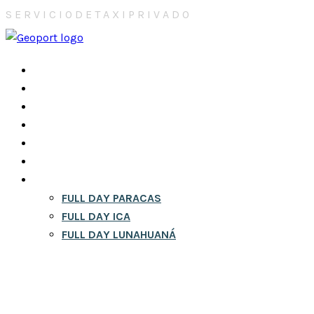
S
E
R
V
I
C
I
O
D
E
T
A
X
I
P
R
I
V
A
D
O
INICIO
NOSOTROS
CONTACTOS
CITY TOURS EN LIMA
RESERVA
BLOG
FULL DAY
FULL DAY PARACAS
FULL DAY ICA
FULL DAY LUNAHUANÁ