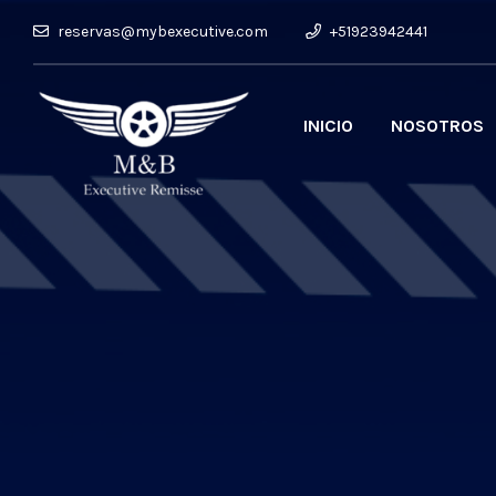
reservas@mybexecutive.com
+51923942441
INICIO
NOSOTROS