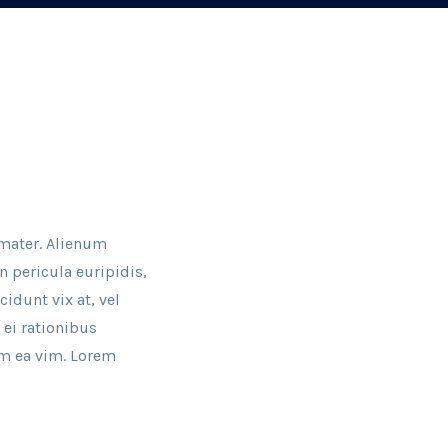
 mater. Alienum
n pericula euripidis,
cidunt vix at, vel
 ei rationibus
lum ea vim. Lorem