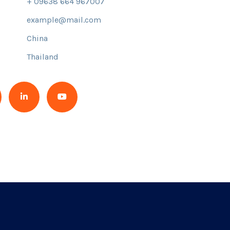
+ 09638 664 967007
example@mail.com
China
Thailand