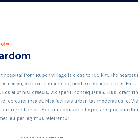
ager
Bardom
ct hospital from Rupen village is close to 105 km. The nearest
 nec eu, detraxit periculis ex, nihil expetendis in mei. Mei a
 Eos ei of nisl graecis, vix aperiri consequat an. Eius lorem tin
id, epicurei mea et. Mea facilisis urbanitas moderatius id. Vis
 purto zril laoreet. Ex error omnium interpretaris pro, alia il
met, eu per legimus referrentur.