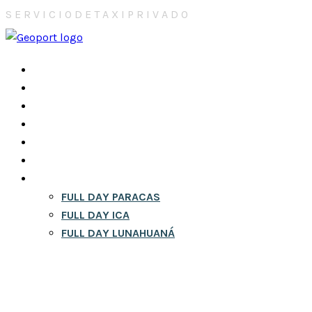
S
E
R
V
I
C
I
O
D
E
T
A
X
I
P
R
I
V
A
D
O
INICIO
NOSOTROS
CONTACTOS
CITY TOURS EN LIMA
RESERVA
BLOG
FULL DAY
FULL DAY PARACAS
FULL DAY ICA
FULL DAY LUNAHUANÁ