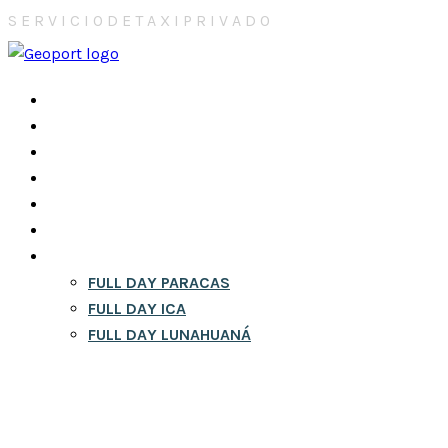
S
E
R
V
I
C
I
O
D
E
T
A
X
I
P
R
I
V
A
D
O
INICIO
NOSOTROS
CONTACTOS
CITY TOURS EN LIMA
RESERVA
BLOG
FULL DAY
FULL DAY PARACAS
FULL DAY ICA
FULL DAY LUNAHUANÁ