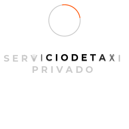
organizadas.
Gastos adicionales
: Algunos hoteles
cobran por servicios extra, como desayuno,
uso de gimnasio o estacionamiento,
aumentando el costo total.
Menos privacidad en zonas comunes
:
Aunque las habitaciones son privadas, los
S
E
R
V
I
C
I
O
D
E
T
A
X
I
espacios compartidos pueden estar
concurridos, afectando la sensación de
P
R
I
V
A
D
O
exclusividad.
Ambiente más funcional que experiencial
:
En muchos casos, los hoteles se enfocan en
hospedaje práctico, sin ofrecer experiencias
completas como los resorts.
Elegir un hotel es una gran opción si buscas
movilidad, comodidad y acceso rápido a todo lo que