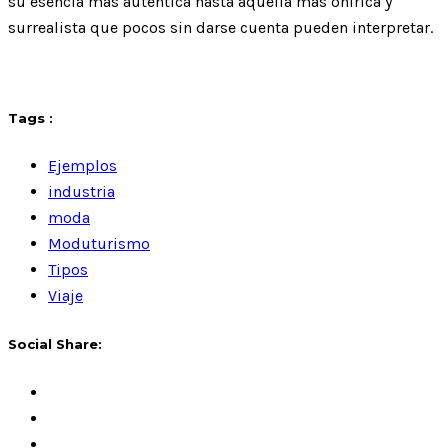
su esencia más auténtica hasta aquella más onírica y
surrealista que pocos sin darse cuenta pueden interpretar.
Tags :
Ejemplos
industria
moda
Moduturismo
Tipos
Viaje
Social Share: