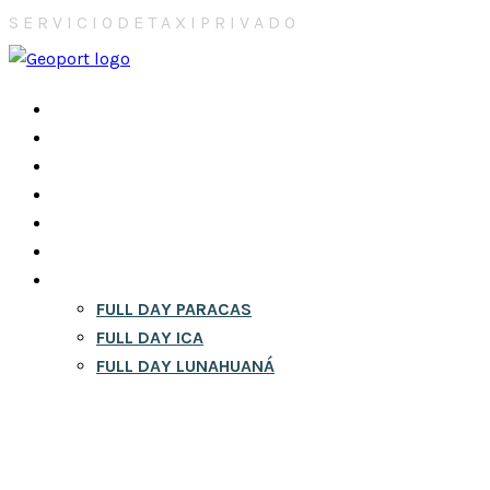
S
E
R
V
I
C
I
O
D
E
T
A
X
I
P
R
I
V
A
D
O
INICIO
NOSOTROS
CONTACTOS
CITY TOURS EN LIMA
RESERVA
BLOG
FULL DAY
FULL DAY PARACAS
FULL DAY ICA
FULL DAY LUNAHUANÁ