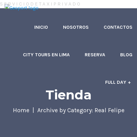
S
E
R
V
I
C
I
O
D
E
T
A
X
I
P
R
I
V
A
D
O
INICIO
NOSOTROS
CONTACTOS
CITY TOURS EN LIMA
RESERVA
BLOG
FULL DAY
Tienda
Home
Archive by Category: Real Felipe