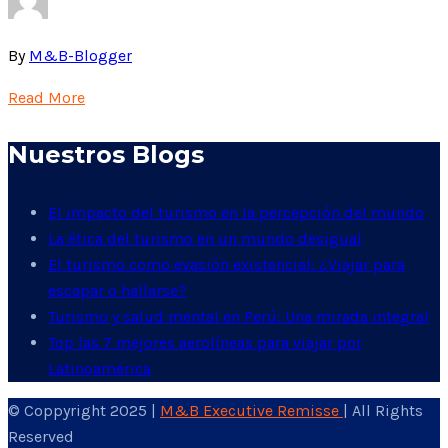
By
M&B-Blogger
Read More
Nuestros Blogs
El impacto del turismo en la percepción del mundo
La ética del turismo en un mundo desigual
El turismo como evasión existencial: ¿Viajar para
escapar o hallarse?
Turismo y salud mental en Perú: Una mirada integral
Top las 7 mejores aerolíneas para viajar por
Latinoamérica
© Coppyright 2025 |
M&B Executive Remisse
| All Rights
Reserved