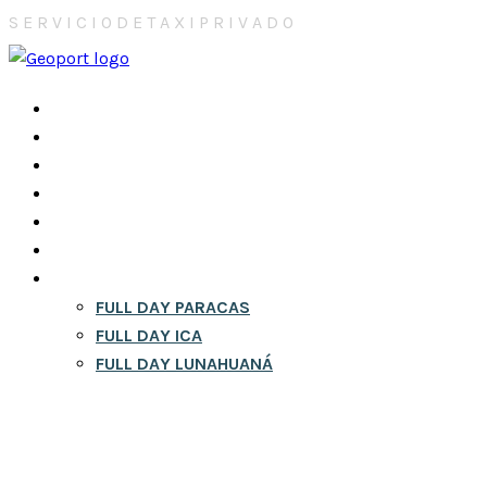
S
E
R
V
I
C
I
O
D
E
T
A
X
I
P
R
I
V
A
D
O
INICIO
NOSOTROS
CONTACTOS
CITY TOURS EN LIMA
RESERVA
BLOG
FULL DAY
FULL DAY PARACAS
FULL DAY ICA
FULL DAY LUNAHUANÁ