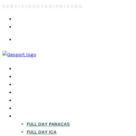
S
E
R
V
I
C
I
O
D
E
T
A
X
I
P
R
I
V
A
D
O
reservas@mybexecutive.com
+51923942441
INICIO
NOSOTROS
CONTACTOS
CITY TOURS EN LIMA
RESERVA
BLOG
FULL DAY
FULL DAY PARACAS
FULL DAY ICA